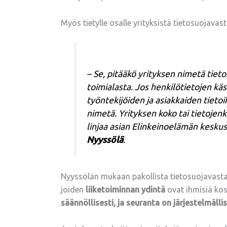
Myös tietylle osalle yrityksistä tietosuojava
– Se, pitääkö yrityksen nimetä tiet
toimialasta. Jos henkilötietojen käs
työntekijöiden ja asiakkaiden tietoi
nimetä. Yrityksen koko tai tietojenk
linjaa asian Elinkeinoelämän keskus
Nyyssölä
.
Nyyssölän mukaan pakollista tietosuojavasta
joiden
liiketoiminnan ydintä
ovat ihmisiä kosk
säännöllisesti, ja seuranta on järjestelmälli