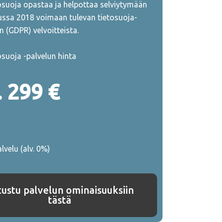
osuoja opastaa ja helpottaa selviytymään
ssa 2018 voimaan tulevan tietosuoja-
n (GDPR) velvoitteista.
osuoja -palvelun hinta
. 299 €
lvelu (alv. 0%)
tustu palvelun ominaisuuksiin
tästä