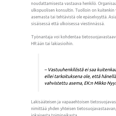
noudattamisesta vastaava henkilö. Organisaa
ulkopuolisen konsultin. Tuolloin on kuitenkin
asemasta tai tehtävistä ole epäselvyyttä. Asi
sisäisessä että ulkoisessa viestinnässä.
Työnantaja voi kohdentaa tietosuojavastaavan
HR:ään tai lakiasioihin.
– Vastuuhenkilöstä ei saa kuitenkaa
ellei tarkoituksena ole, että hänell
vahvistettu asema, EK:n Mikko Nyy
Lakisääteisen ja vapaaehtoisen tietosuojavas
nimittää yhden yhteisen tietosuojavastaavan,
jokaisesta toimipaikasta