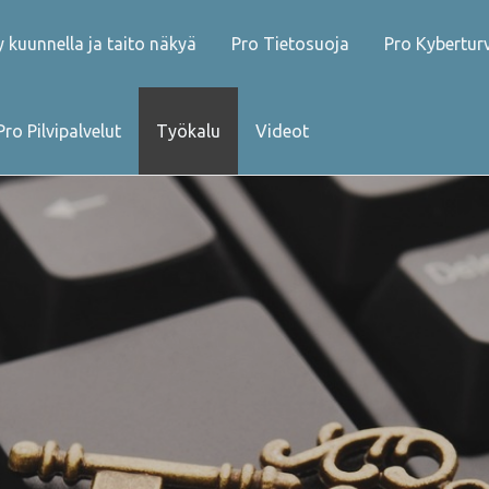
 kuunnella ja taito näkyä
Pro Tietosuoja
Pro Kybertur
Pro Pilvipalvelut
Työkalu
Videot