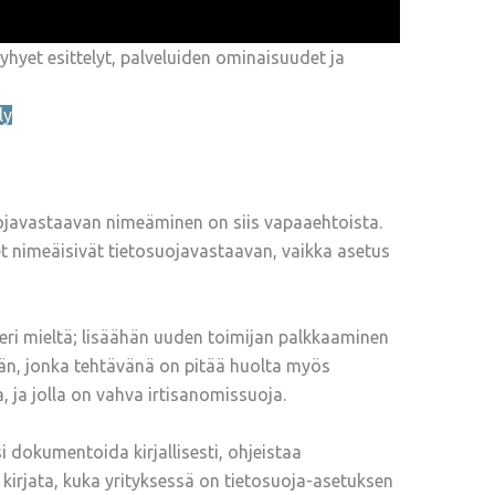
lyhyet esittelyt, palveluiden ominaisuudet ja
ly
uojavastaavan nimeäminen on siis vapaaehtoista.
et nimeäisivät tietosuojavastaavan, vaikka asetus
eri mieltä; lisäähän uuden toimijan palkkaaminen
jän, jonka tehtävänä on pitää huolta myös
ta, ja jolla on vahva irtisanomissuoja.
i dokumentoida kirjallisesti, ohjeistaa
 kirjata, kuka yrityksessä on tietosuoja-asetuksen