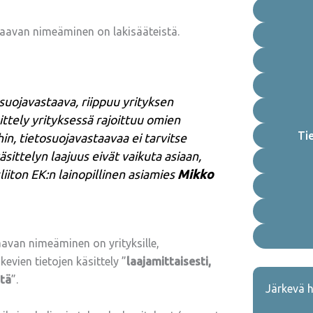
staavan nimeäminen on lakisääteistä.
osuojavastaava, riippuu yrityksen
ittely yrityksessä rajoittuu omien
Ti
hin, tietosuojavastaavaa ei tarvitse
äsittelyn laajuus eivät vaikuta asiaan,
liiton EK:n lainopillinen asiamies
Mikko
avan nimeäminen on yrityksille,
evien tietojen käsittely ”
laajamittaisesti,
stä
”.
Järkevä h