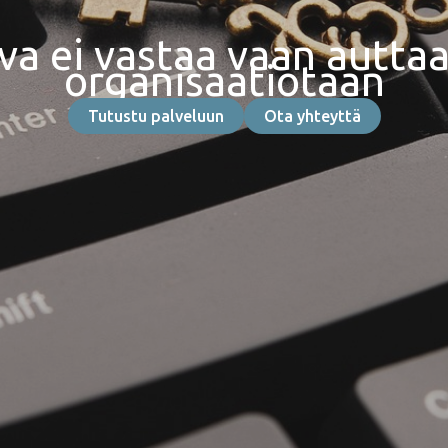
va ei vastaa vaan auttaa
organisaatiotaan
Tutustu palveluun
Ota yhteyttä