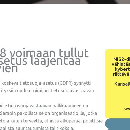
 voimaan tullut
setus laajentaa
NIS2-di
vien
vähintää
kybert
riittävä
 koskeva tietosuoja-asetus (GDPR) synnytti
Kansall
 yrityksiin uuden toimijan: tietosuojavastaavan.
ijoille tietosuojavastaavan palkkaaminen on
w
Samoin pakollista se on organisaatioille, jotka
toja kuten terveyttä, etnistä alkuperää, poliittisia
aalista suuntautumista tai rikoksia.