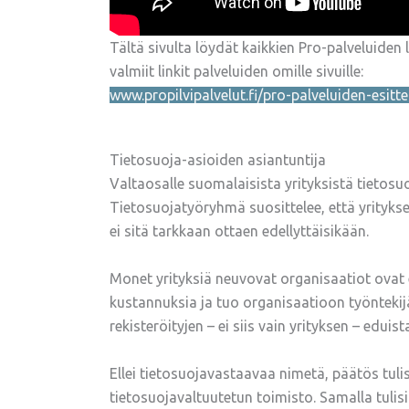
Tältä sivulta löydät kaikkien Pro-palveluiden 
valmiit linkit palveluiden omille sivuille:
www.propilvipalvelut.fi/pro-palveluiden-e
sitte
Tietosuoja-asioiden asiantuntija
Valtaosalle suomalaisista yrityksistä tietos
Tietosuojatyöryhmä suosittelee, että yrityks
ei sitä tarkkaan ottaen edellyttäisikään.
Monet yrityksiä neuvovat organisaatiot ovat 
kustannuksia ja tuo organisaatioon työnteki
rekisteröityjen – ei siis vain yrityksen – eduis
Ellei tietosuojavastaavaa nimetä, päätös tulis
tietosuojavaltuutetun toimisto. Samalla tulisi