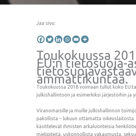
Jaa sivu:
Toukokuussa 2018
EU:n tietosuoja-a
tietosuojavastaa
ammattikuntaa.
Toukokuussa 2018 voimaan tullut koko EU:ta
julkishallintoon ja esimerkiksi järjestöihin ja
Viranomaisille ja muille julkishallinnon toim
pakollista – lukuun ottamatta oikeuslaitosta. 
käsittelevät ihmisten arkaluonteisia henkilötie
mielipiteitä, uskonnollista vakaumusta, seksu