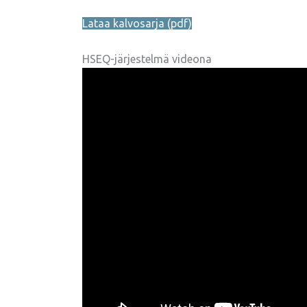
Lataa kalvosarja (pdf)
HSEQ-järjestelmä videona