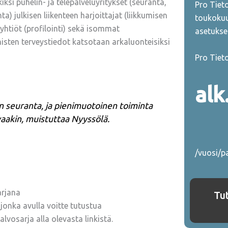
ksi puhelin- ja telepalveluyritykset (seuranta,
Pro Tiet
) julkisen liikenteen harjoittajat (liikkumisen
toukokuu
yhtiöt (profilointi) sekä isommat
asetukse
misten terveystiedot katsotaan arkaluonteisiksi
Pro Tiet
alk
on seuranta, ja pienimuotoinen toiminta
vaakin, muistuttaa Nyyssölä.
/vuosi/pa
arjana
Tu
onka avulla voitte tutustua
vosarja alla olevasta linkistä.