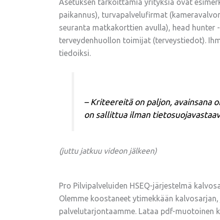
Asetuksen tarkoittamia yrityksiä ovat esimerki
paikannus), turvapalvelufirmat (kameravalvonta
seuranta matkakorttien avulla), head hunter -
terveydenhuollon toimijat (terveystiedot). Ih
tiedoiksi.
– Kriteereitä on paljon, avainsana 
on sallittua ilman tietosuojavastaa
(juttu jatkuu videon jälkeen)
Pro Pilvipalveluiden HSEQ-järjestelmä kalvos
Olemme koostaneet ytimekkään kalvosarjan, j
palvelutarjontaamme. Lataa pdf-muotoinen kal