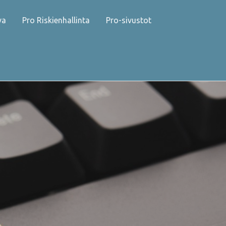
va
Pro Riskienhallinta
Pro-sivustot