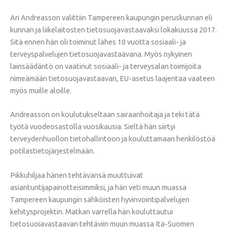
Ari Andreasson valittiin Tampereen kaupungin peruskunnan eli
kunnan ja liikelaitosten tietosuojavastaavaksi lokakuussa 2017.
Sitä ennen hän oli toiminut lähes 10 vuotta sosiaali- ja
terveyspalvelujen tietosuojavastaavana. Myös nykyinen
lainsäädäntö on vaatinut sosiaali- ja terveysalan toimijoita
nimeämään tietosuojavastaavan, EU-asetus laajentaa vaateen
myös muille aloille.
Andreasson on koulutukseltaan sairaanhoitaja ja teki tätä
työtä vuodeosastolla vuosikausia. Sieltä hän siirtyi
terveydenhuollon tietohallintoon ja kouluttamaan henkilöstöä
potilastietojärjestelmään.
Pikkuhiljaa hänen tehtävänsä muuttuivat
asiantuntijapainotteisimmiksi, ja hän veti muun muassa
Tampereen kaupungin sähköisten hyvinvointipalvelujen
kehitysprojektin. Matkan varrella hän kouluttautui
tietosuojavastaavan tehtäviin muun muassa Itä-Suomen