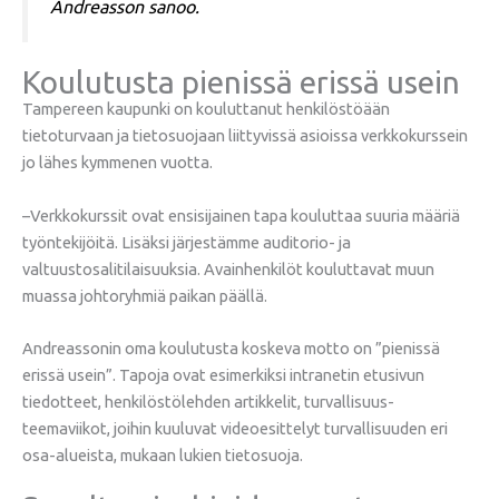
Andreasson sanoo.
Koulutusta pienissä erissä usein
Tampereen kaupunki on kouluttanut henkilöstöään
tietoturvaan ja tietosuojaan liittyvissä asioissa verkkokurssein
jo lähes kymmenen vuotta.
–Verkkokurssit ovat ensisijainen tapa kouluttaa suuria määriä
työntekijöitä. Lisäksi järjestämme auditorio- ja
valtuustosalitilaisuuksia. Avainhenkilöt kouluttavat muun
muassa johtoryhmiä paikan päällä.
Andreassonin oma koulutusta koskeva motto on ”pienissä
erissä usein”. Tapoja ovat esimerkiksi intranetin etusivun
tiedotteet, henkilöstölehden artikkelit, turvallisuus-
teemaviikot, joihin kuuluvat videoesittelyt turvallisuuden eri
osa-alueista, mukaan lukien tietosuoja.