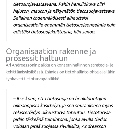
tietosuojavastaavana. Pahin henkilökuva olisi
hajuton, mauton ja näkymätön tietosuojavastaava.
Sellainen todennäköisesti aiheuttaisi
organisaatiolle enemmän tietosuojaongelmia kuin
edistäisi tietosuojakulttuuria, hän sanoo.
Organisaation rakenne ja
prosessit haltuun
Ari Andreassonin paikka on konsernihallinnon strategia- ja
kehittämisyksikössä. Esimies on tietohallintojohtaja ja lähin
työkaveri tietoturvapäällikkö.
– Itse koen, että tietosuoja on henkilötietojen
oikeaoppista käsittelyä, ja sen seurauksena myös
rekisteröidyn oikeusturva toteutuu. Tietoturvaa
pidän tärkeänä toimintona, jonka avulla tiedot
voidaan pitää suojassa sivullisilta, Andreasson