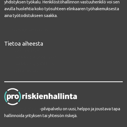
yhdistyksen työkalu. Henkilöstöhallinnon vastuuhenkilö voi sen
avulla huolehtia koko työsuhteen elinkaaren työhakemuksesta
aina työtodistukseen saakka.
www.hr-jarjestelma.com
Tietoa aiheesta
www.tyosopimus.eu
www.henkilostohallinto.com
www.henkilostopaallikko.fi
www.rekrytointi.info
Pro Riskienhallinta
-pilvipalvelu on uusi, helppo ja joustava tapa
hallinnoida yrityksen tai yhteisön riskejä.