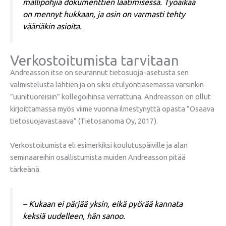
mallipohjia dokumenttien laatimisessa. Työaikaa
on mennyt hukkaan, ja osin on varmasti tehty
vääriäkin asioita.
Verkostoitumista tarvitaan
Andreasson itse on seurannut tietosuoja-asetusta sen
valmistelusta lähtien ja on siksi etulyöntiasemassa varsinkin
”uunituoreisiin” kollegoihinsa verrattuna. Andreasson on ollut
kirjoittamassa myös viime vuonna ilmestynyttä opasta ”Osaava
tietosuojavastaava” (Tietosanoma Oy, 2017).
Verkostoitumista eli esimerkiksi koulutuspäiville ja alan
seminaareihin osallistumista muiden Andreasson pitää
tärkeänä.
– Kukaan ei pärjää yksin, eikä pyörää kannata
keksiä uudelleen, hän sanoo.