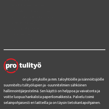
www.koulutusrekisteri.net
www.turvallisuusilmoitus.com
www.tyosuojeluvaltuutettu.com
www.paihdeohjelma.fi
www.tyoturvallisuus.eu
www.asa-rekisteri.fi
www.kvartsipoly.fi
Pro Tulityö
on pk-yrityksille ja mm. taloyhtiöille ja isännöitsijöille
suunniteltu tulityölupien ja -suunnitelmien sähköinen
hallinnointijärjestelmä. Sen käyttö on helppoa ja vaivatonta ja
voitte luopua hankalista paperilomakkeista. Palvelu toimii
selainpohjaisesti eri laitteilla ja on täysin tietokantapohjainen.