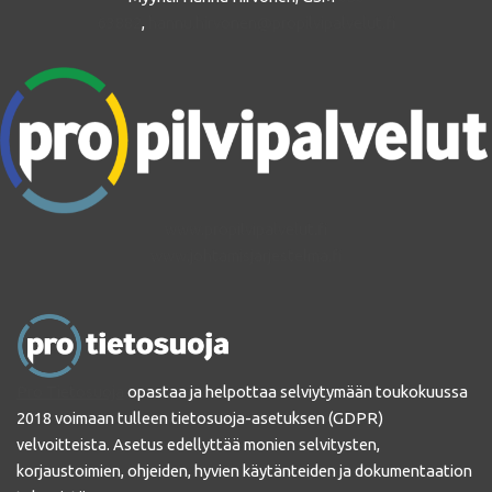
63882
,
hannu.hirvonen@propilvipalvelut.fi
www.propilvipalvelut.fi
www.johtamisjarjestelma.fi
Pro Tietosuoja
opastaa ja helpottaa selviytymään toukokuussa
2018 voimaan tulleen tietosuoja-asetuksen (GDPR)
velvoitteista. Asetus edellyttää monien selvitysten,
korjaustoimien, ohjeiden, hyvien käytänteiden ja dokumentaation