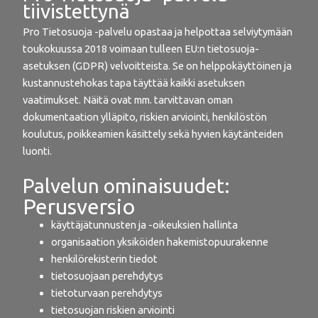
tiivistettynä
Pro Tietosuoja -palvelu opastaa ja helpottaa selviytymään
toukokuussa 2018 voimaan tulleen EU:n tietosuoja-
asetuksen (GDPR) velvoitteista. Se on helppokäyttöinen ja
kustannustehokas tapa täyttää kaikki asetuksen
vaatimukset. Näitä ovat mm. tarvittavan oman
dokumentaation ylläpito, riskien arviointi, henkilöstön
koulutus, poikkeamien käsittely sekä hyvien käytänteiden
luonti.
Palvelun ominaisuudet:
Perusversio
käyttäjätunnusten ja -oikeuksien hallinta
orga­ni­saation yksi­köiden hake­mis­to­puu­rakenne
henkilörekisterin tiedot
tietosuojaan perehdytys
tietoturvaan perehdytys
tietosuojan riskien arviointi