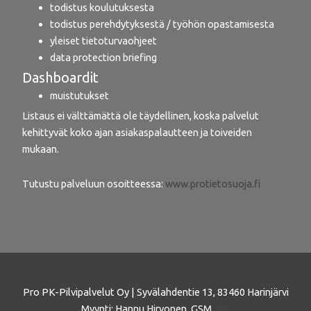
todistus koulutuksesta
todistus perehdytyksestä / työhön opastamisesta
yleiset tietoturvaohjeet
data protection briefing
Dashboardit
muistutukset
Listaus ei välttämättä ole täydellinen, koska palvelut
kehittyvät koko ajan asiakaspalautteen ja toiveiden
mukaan.
Tutustu palveluun osoitteessa:
www.protietosuoja.fi
Pro PK-Pilvipalvelut Oy | Syvälahdentie 13, 83460 Harinjärvi
Myynti: Hannu Hirvonen, GSM
050