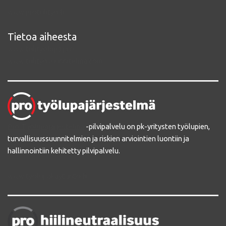
www.protulityo.fi
Tietoa aiheesta
www.tulityolupa.pro
www.tulityosuunnitelma.com
Pro Työlupajärjestelmä
-pilvipalvelu on pk-yritysten työlupien,
turvallisuussuunnitelmien ja riskien arviointien luontiin ja
hallinnointiin kehitetty pilvipalvelu.
www.tyolupakaytanto.fi