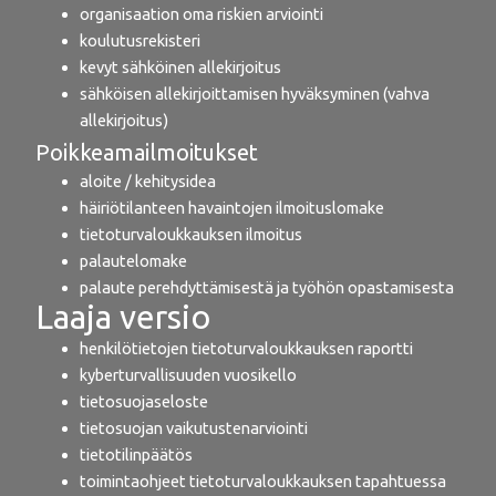
organisaation oma riskien arviointi
koulutusrekisteri
kevyt sähköinen allekirjoitus
sähköisen allekirjoittamisen hyväksyminen (vahva
allekirjoitus)
Poikkeamailmoitukset
aloite / kehitysidea
häiriötilanteen havaintojen ilmoituslomake
tietoturvaloukkauksen ilmoitus
palautelomake
palaute perehdyttämisestä ja työhön opastamisesta
Laaja versio
henkilötietojen tietoturvaloukkauksen raportti
kyberturvallisuuden vuosikello
tietosuojaseloste
tietosuojan vaikutustenarviointi
tietotilinpäätös
toimintaohjeet tietoturvaloukkauksen tapahtuessa