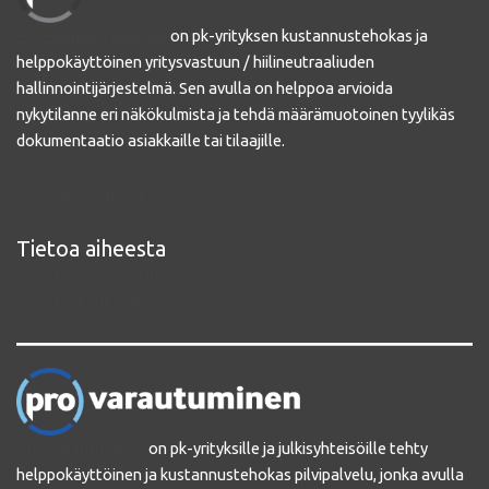
Pro Hiilineutraalisuus
on pk-yrityksen kustannustehokas ja
helppokäyttöinen yritysvastuun / hiilineutraaliuden
hallinnointijärjestelmä. Sen avulla on helppoa arvioida
nykytilanne eri näkökulmista ja tehdä määrämuotoinen tyylikäs
dokumentaatio asiakkaille tai tilaajille.
www.hiilineutraalius.com
Tietoa aiheesta
www.hiilineutraaliyritys.fi
www.hiilikadenjalki.com
Pro Varautuminen
on pk-yrityksille ja julkisyhteisöille tehty
helppokäyttöinen ja kustannustehokas pilvipalvelu, jonka avulla