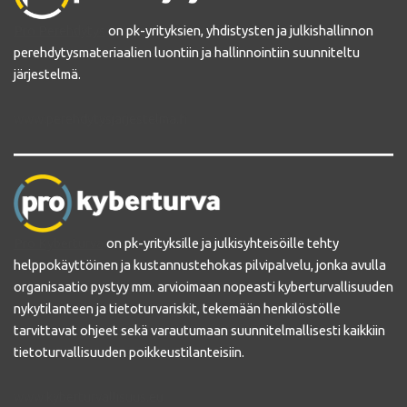
Pro Perehdytys
on pk-yrityksien, yhdistysten ja julkishallinnon
perehdytysmateriaalien luontiin ja hallinnointiin suunniteltu
järjestelmä.
www.perehdytysjarjestelma.fi
Pro Kyberturva
on pk-yrityksille ja julkisyhteisöille tehty
helppokäyttöinen ja kustannustehokas pilvipalvelu, jonka avulla
organisaatio pystyy mm. arvioimaan nopeasti kyberturvallisuuden
nykytilanteen ja tietoturvariskit, tekemään henkilöstölle
tarvittavat ohjeet sekä varautumaan suunnitelmallisesti kaikkiin
tietoturvallisuuden poikkeustilanteisiin.
www.kyberturvallisuus.eu