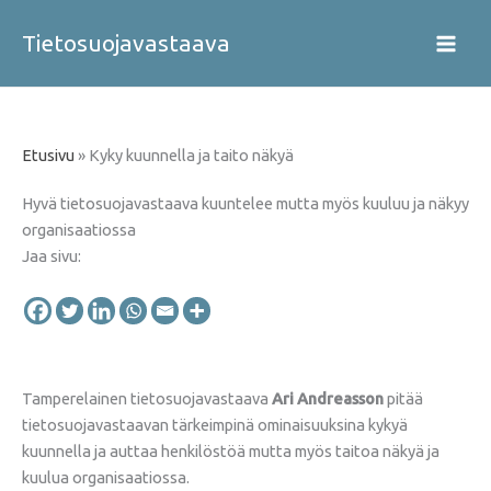
Siirry
sisältöön
Tietosuojavastaava
Etusivu
»
Kyky kuunnella ja taito näkyä
Hyvä tietosuojavastaava kuuntelee mutta myös kuuluu ja näkyy
organisaatiossa
Jaa sivu:
Tamperelainen tietosuojavastaava
Ari Andreasson
pitää
tietosuojavastaavan tärkeimpinä ominaisuuksina kykyä
kuunnella ja auttaa henkilöstöä mutta myös taitoa näkyä ja
kuulua organisaatiossa.