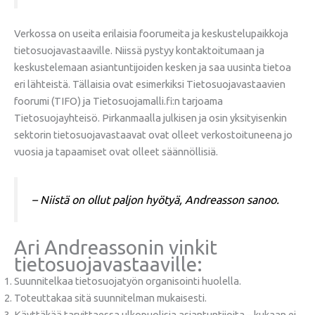
Verkossa on useita erilaisia foorumeita ja keskustelupaikkoja
tietosuojavastaaville. Niissä pystyy kontaktoitumaan ja
keskustelemaan asiantuntijoiden kesken ja saa uusinta tietoa
eri lähteistä. Tällaisia ovat esimerkiksi Tietosuojavastaavien
foorumi (TIFO) ja Tietosuojamalli.fi:n tarjoama
Tietosuojayhteisö. Pirkanmaalla julkisen ja osin yksityisenkin
sektorin tietosuojavastaavat ovat olleet verkostoituneena jo
vuosia ja tapaamiset ovat olleet säännöllisiä.
– Niistä on ollut paljon hyötyä, Andreasson sanoo.
Ari Andreassonin vinkit
tietosuojavastaaville:
Suunnitelkaa tietosuojatyön organisointi huolella.
Toteuttakaa sitä suunnitelman mukaisesti.
Käyttäkää tarvittaessa ulkopuolisia asiantuntijoita – kukaan ei