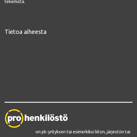
tekemistä.
www.tietosuojajarjestelma.fi
Tietoa aiheesta
www.tietoturva.pro
www.tietosuoja-asetus.org
www.tietosuojaloukkaus.fi
www.tietoturvaloukkaus.fi
www.protietosuojavastaava.fi
www.poikkeamailmoitus.fi
www.tietosuojariskienarviointi.fi
www.tietoturvariskienarviointi.fi
Pro Henkilöstö
on pk-yrityksen tai esimerkiksi liiton, järjestön tai