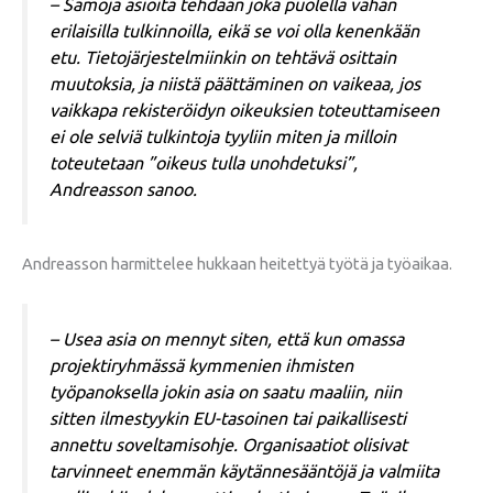
– Samoja asioita tehdään joka puolella vähän
erilaisilla tulkinnoilla, eikä se voi olla kenenkään
etu. Tietojärjestelmiinkin on tehtävä osittain
muutoksia, ja niistä päättäminen on vaikeaa, jos
vaikkapa rekisteröidyn oikeuksien toteuttamiseen
ei ole selviä tulkintoja tyyliin miten ja milloin
toteutetaan ”oikeus tulla unohdetuksi”,
Andreasson sanoo.
Andreasson harmittelee hukkaan heitettyä työtä ja työaikaa.
– Usea asia on mennyt siten, että kun omassa
projektiryhmässä kymmenien ihmisten
työpanoksella jokin asia on saatu maaliin, niin
sitten ilmestyykin EU-tasoinen tai paikallisesti
annettu soveltamisohje. Organisaatiot olisivat
tarvinneet enemmän käytännesääntöjä ja valmiita