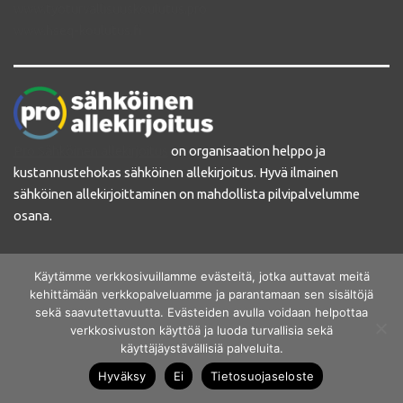
www.tyoturvallisuuskoulutus.pro
www.hseq-koulutus.fi
Pro Sähköinen allekirjoitus
on organisaation helppo ja
kustannustehokas sähköinen allekirjoitus. Hyvä ilmainen
sähköinen allekirjoittaminen on mahdollista pilvipalvelumme
osana.
www.sahkoinenallekirjoitus.pro
Käytämme verkkosivuillamme evästeitä, jotka auttavat meitä
kehittämään verkkopalveluamme ja parantamaan sen sisältöjä
sekä saavutettavuutta. Evästeiden avulla voidaan helpottaa
verkkosivuston käyttöä ja luoda turvallisia sekä
käyttäjäystävällisiä palveluita.
Hyväksy
Ei
Tietosuojaseloste
Pro Rekisteri
on pk-organisaatioille suunniteltu