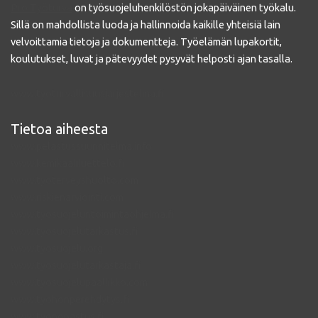
Pro Työturva
on työsuojeluhenkilöstön jokapäiväinen työkalu.
Sillä on mahdollista luoda ja hallinnoida kaikille yhteisiä lain
velvoittamia tietoja ja dokumentteja. Työelämän lupakortit,
koulutukset, luvat ja pätevyydet pysyvät helposti ajan tasalla.
www.tyoturvallisuusjarjestelma.fi
Tietoa aiheesta
www.pelastussuunnitelma.info
www.kemikaaliluettelo.fi
www.tyoterveyshuolto.com
www.riskienarviointi.com
www.tyosuojeluntoimintaohjelma.fi
www.tyosuojelutarkastus.fi
www.tyosuojelu.org
www.tyosuojelutarkastaja.fi
www.tyosuojelupaallikko.com
www.tyohonperehdytys.fi
www.tyonopastus.fi