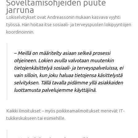
Soveltamisohjeiden puute
jarruna
Lokiselvitykset ovat Andreassonin mukaan kasvava vyyhti
työssä. Hän hoitaa itse sosiaali- ja terveyspuolen lokipyyntöjen
koordinoinnin.
– Meillä on määritelty asiaan selkeä prosessi
ohjeineen. Lokien avulla valvotaan muutenkin
tietojenkäsittelyä sosiaali- ja terveyspalveluissa, ei
vain silloin, kun joku haluaa tietojensa käsittelystä
selvityksen. Tällä tavalla pidämme yllä asiakkaiden
luottamusta palvelujemme käyttäjinä.
Kaikki ilmoitukset – myös poikkeamailmoitukset menevät IT-
tukikeskukseen tai esimiehille.