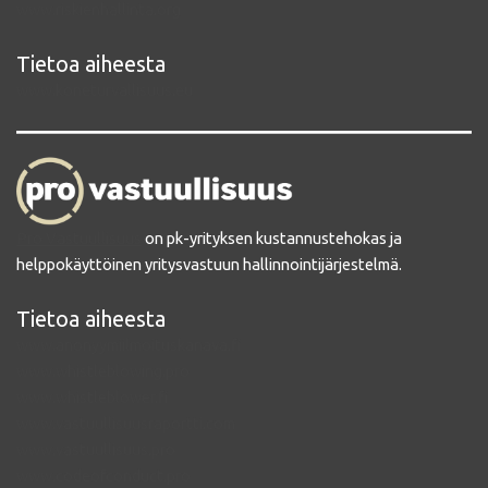
www.riskienhallinta.org
Tietoa aiheesta
www.koneturvallisuus.eu
Pro Vastuullisuus
on pk-yrityksen kustannustehokas ja
helppokäyttöinen yritysvastuun hallinnointijärjestelmä.
Tietoa aiheesta
www.anonyymiilmoituskanava.fi
www.whistleblowing.pro
www.whistleblower.fi
www.vastuullisuusraportti.com
www.vastuullisuus.pro
www.codeofconduct.pro