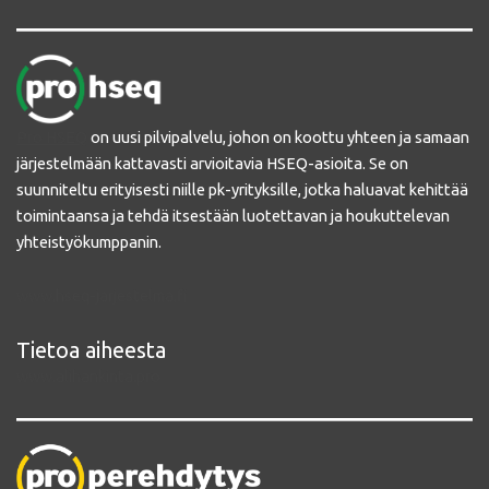
Pro HSEQ
on uusi pilvipalvelu, johon on koottu yhteen ja samaan
järjestelmään kattavasti arvioitavia HSEQ-asioita. Se on
suunniteltu erityisesti niille pk-yrityksille, jotka haluavat kehittää
toimintaansa ja tehdä itsestään luotettavan ja houkuttelevan
yhteistyökumppanin.
www.hseq-jarjestelma.fi
Tietoa aiheesta
www.alihankinta.pro