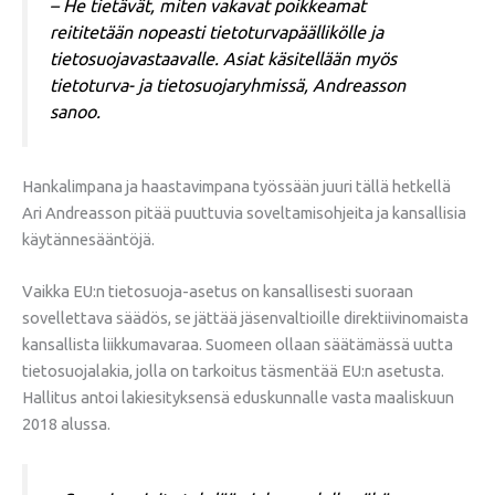
– He tietävät, miten vakavat poikkeamat
reititetään nopeasti tietoturvapäällikölle ja
tietosuojavastaavalle. Asiat käsitellään myös
tietoturva- ja tietosuojaryhmissä, Andreasson
sanoo.
Hankalimpana ja haastavimpana työssään juuri tällä hetkellä
Ari Andreasson pitää puuttuvia soveltamisohjeita ja kansallisia
käytännesääntöjä.
Vaikka EU:n tietosuoja-asetus on kansallisesti suoraan
sovellettava säädös, se jättää jäsenvaltioille direktiivinomaista
kansallista liikkumavaraa. Suomeen ollaan säätämässä uutta
tietosuojalakia, jolla on tarkoitus täsmentää EU:n asetusta.
Hallitus antoi lakiesityksensä eduskunnalle vasta maaliskuun
2018 alussa.