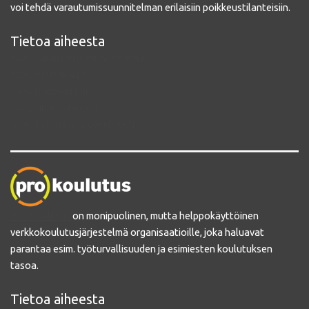
voi tehdä varautumissuunnitelman erilaisiin poikkeustilanteisiin.
Tietoa aiheesta
www.varautumissuunnitelma.fi
www.epidemia.pro
www.pandemia.pro
www.finanssikriisi.fi
www.koronaviruscovid-19.fi
Pro Koulutus
on monipuolinen, mutta helppokäyttöinen
verkkokoulutusjärjestelmä organisaatioille, joka haluavat
parantaa esim. työturvallisuuden ja esimiesten koulutuksen
tasoa.
Tietoa aiheesta