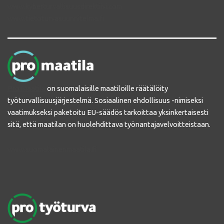
www.kyberturvallisuusdirektiivi.com
www.tietoturvasuunnitelma.fi
Pro Maatila
on suomalaisille maatiloille räätälöity
työturvallisuusjärjestelmä. Sosiaalinen ehdollisuus -nimiseksi
vaatimukseksi paketoitu EU-säädös tarkoittaa yksinkertaisesti
sitä, että maatilan on huolehdittava työnantajavelvoitteistaan.
www.suomalainenmaatila.fi