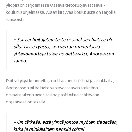
yliopiston tarjoamassa Osaava tietosuojavastaava -
koulutusohjelmassa. Alaan liittyvää koulutusta on tarjolla
runsaasti.
– Sairaanhoitajataustasta ei ainakaan haittaa ole
ollut tässä työssä, sen verran monenlaisia
yhteydenottoja tulee hoidettavaksi, Andreasson
sanoo.
Paitsi kykyä kuunnella ja auttaa henkilöstöä ja asiakkaita,
Andreasson pitää tietosuojavastaavan tärkeänä
ominaisuutena myös taitoa profiloitua tehtävään
organisaation sisällä.
– On tärkeää, että ylintä johtoa myöten tiedetään,
kuka ja minkälainen henkilö toimii